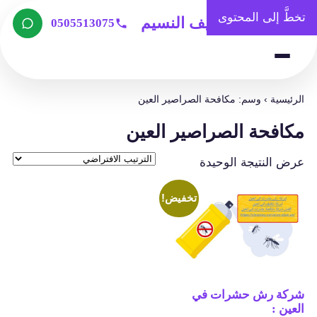
تخطَّ إلى المحتوى
شركة تنظيف النسيم
0505513075
الرئيسية
›
وسم: مكافحة الصراصير العين
مكافحة الصراصير العين
عرض النتيجة الوحيدة
تخفيض!
شركة رش حشرات في
العين :