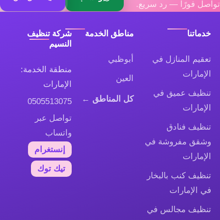
تواصل فورًا — رد سريع.
خدماتنا
مناطق الخدمة
شركة تنظيف
النسيم
تعقيم المنازل في
أبوظبي
منطقة الخدمة:
الإمارات
العين
الإمارات
تنظيف عميق في
كل المناطق ←
0505513075
الإمارات
تواصل عبر
تنظيف فنادق
واتساب
وشقق مفروشة في
إنستغرام
الإمارات
تيك توك
تنظيف كنب بالبخار
في الإمارات
تنظيف مجالس في